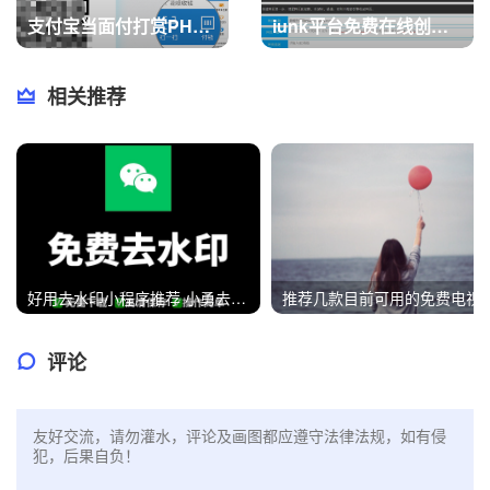
支付宝当面付打赏PHP源码
iunk平台免费在线创建生成属于自己的网页 免域名服务器搭建建站
相关推荐
好用去水印小程序推荐 小勇去水印
推荐几款目前可用的免
评论