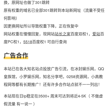
换，原网址也做了301跳转
原有权重的域名已全部301跳转到本站新网址（流量不受任
何影响）
因更换网址所以导致权重下降，正在恢复中
网站权重在慢慢回复，现网站
站长之家
百度双权1，
爱站
百
度PC权1，
5518
百度权1 可自行查询
广告合作
本站已在各大知名站点投放广告引流，在冰封娱乐网，QQ
皇族馆，小罗娱乐网，知名分享吧，0258资源网，小高教
程网等都有长期推广！还有许多合作站点就不一一列出！
本站现在日ip稳定在3500+ 周末可达到将近4-5K（ 不做虚
假流量 有一说一 ）