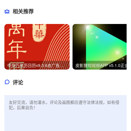
相关推荐
中华万年历日历v9.3.6去广告纯净版
皮影狸短视频APP v5.1.0
评论